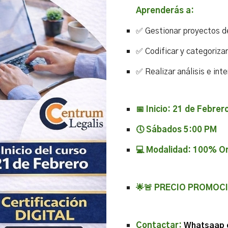
Aprenderás a:
✅
Gestionar proyectos de
✅ Codificar y categoriza
✅ Realizar análisis e in
📅 Inicio:
21
de Febrer
🕔 Sábados 5:00 PM
💻 Modalidad: 100% On
🌟🚨 PRECIO PROMOC
Contactar:
Whatsaap