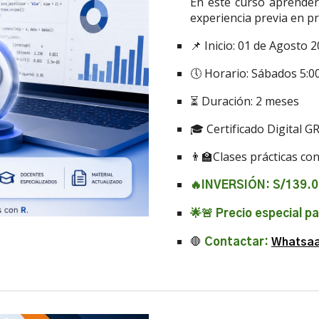
En este curso aprender
experiencia previa en p
📌 Inicio: 01 de Agosto 
🕔 Horario: Sábados 5:
⏳ Duración: 2 meses
🎓 Certificado Digital G
👨‍🏫Clases prácticas co
🔥INVERSIÓN: S/139.
🌟🚨 Precio especial pa
🛑
Contactar:
Whatsa