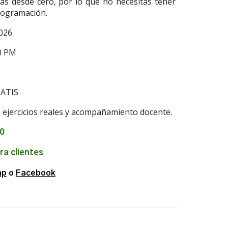
ás desde cero, por lo que no necesitas tener
rogramación.
2026
00 PM
RATIS
n ejercicios reales y acompañamiento docente.
00
ra clientes
ap
o
Facebook